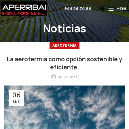
944 26 70 86
MENU
Noticias
AEROTERMIA
La aerotermia como opción sostenible y
eficiente.
Aperrinxz12
06
ENE