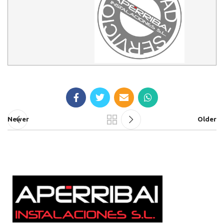
Newer
Older