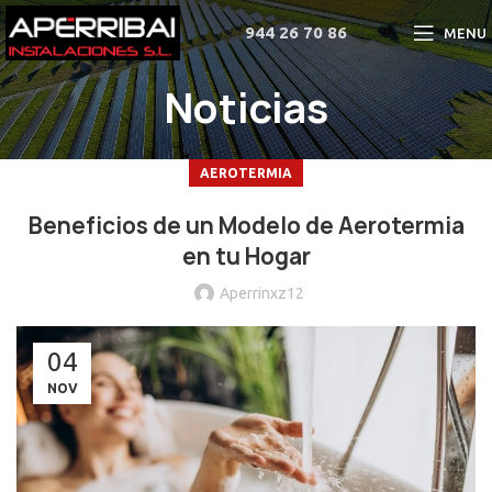
944 26 70 86
MENU
Noticias
AEROTERMIA
Beneficios de un Modelo de Aerotermia
en tu Hogar
Aperrinxz12
04
NOV