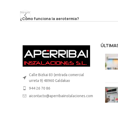
Newer
¿Cómo funciona la aerotermia?
ÚLTIMA
Calle Bizkai 83 (entrada comercial
urreta 9) 48960 Galdakao
944 26 70 86
aicontacto@aperribaiinstalaciones.com