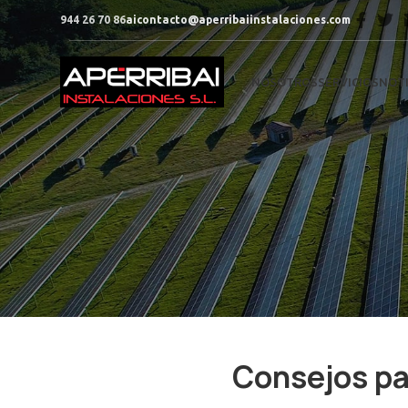
944 26 70 86
aicontacto@aperribaiinstalaciones.com
NOSOTROS
SERVICIOS
NOTI
Consejos pa