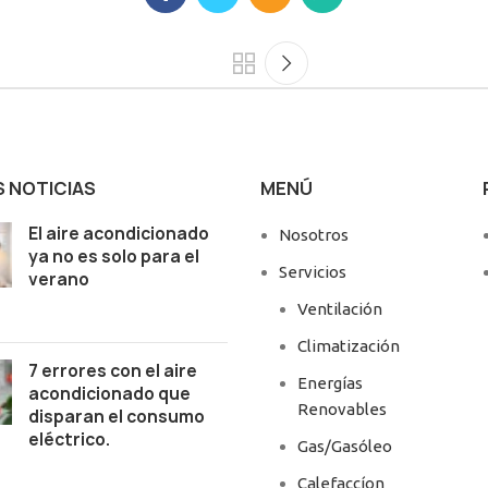
S NOTICIAS
MENÚ
El aire acondicionado
Nosotros
ya no es solo para el
Servicios
verano
Ventilación
Climatización
7 errores con el aire
Energías
acondicionado que
Renovables
disparan el consumo
eléctrico.
Gas/Gasóleo
Calefaccíon