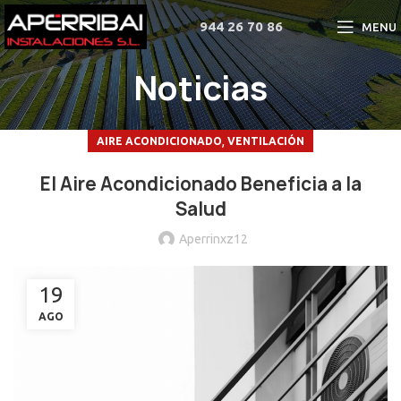
944 26 70 86
MENU
Noticias
,
AIRE ACONDICIONADO
VENTILACIÓN
El Aire Acondicionado Beneficia a la
Salud
Aperrinxz12
19
AGO