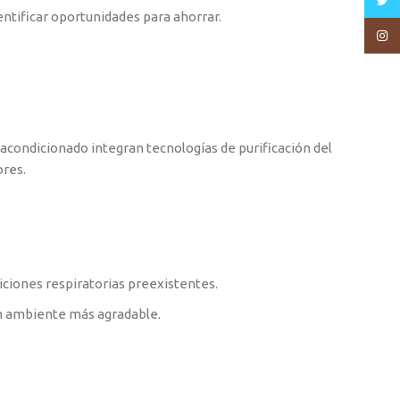
Twitt
ntificar oportunidades para ahorrar.
Insta
 acondicionado integran tecnologías de purificación del
ores.
.
ciones respiratorias preexistentes.
un ambiente más agradable.