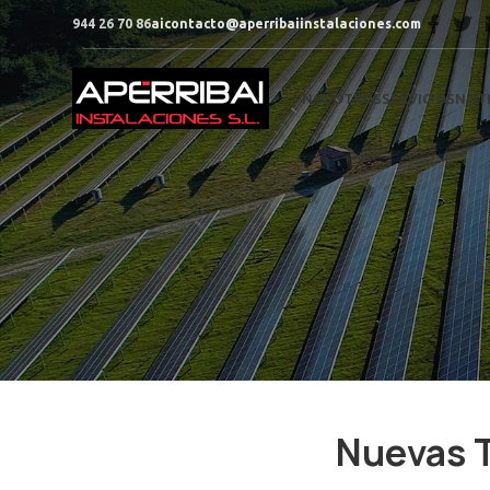
944 26 70 86
aicontacto@aperribaiinstalaciones.com
NOSOTROS
SERVICIOS
NOTI
Nuevas T