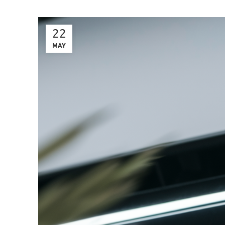
22
MAY