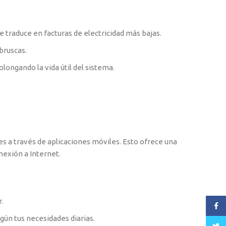
 traduce en facturas de electricidad más bajas.
bruscas.
longando la vida útil del sistema.
es a través de aplicaciones móviles. Esto ofrece una
nexión a Internet.
.
Face
gún tus necesidades diarias.