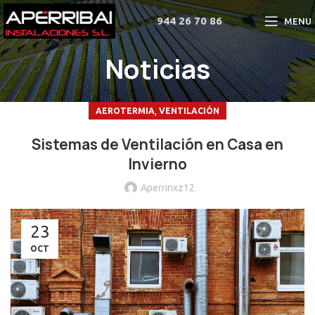
944 26 70 86
MENU
Noticias
,
AEROTERMIA
VENTILACIÓN
Sistemas de Ventilación en Casa en
Invierno
Aperrinxz12
23
OCT