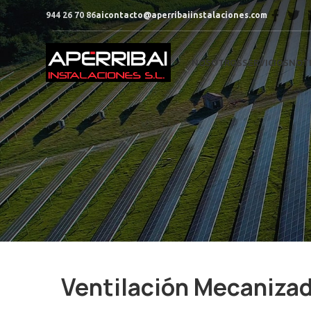
944 26 70 86
aicontacto@aperribaiinstalaciones.com
NOSOTROS
SERVICIOS
NOTI
Ventilación Mecanizad