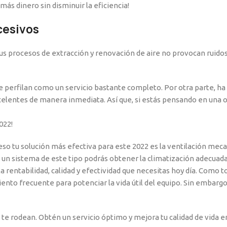
ás dinero sin disminuir la eficiencia!
cesivos
 sus procesos de extracción y renovación de aire no provocan ruid
 perfilan como un servicio bastante completo. Por otra parte, ha 
elentes de manera inmediata. Así que, si estás pensando en una op
022!
 eso tu solución más efectiva para este 2022 es la ventilación me
n un sistema de este tipo podrás obtener la climatización adecuada p
 rentabilidad, calidad y efectividad que necesitas hoy día. Como to
to frecuente para potenciar la vida útil del equipo. Sin embargo,
e te rodean. Obtén un servicio óptimo y mejora tu calidad de vida en