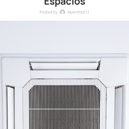
Espacios
Posted by
Aperrinxz12